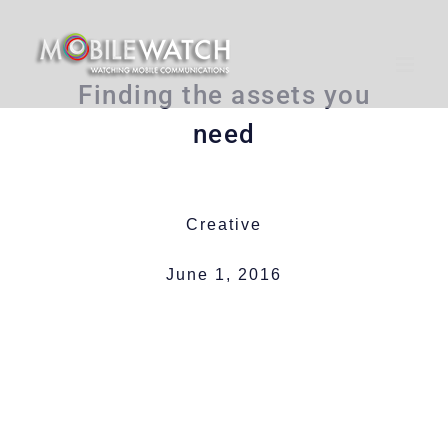
Skip
to
content
Finding the assets you
need
Creative
June 1, 2016